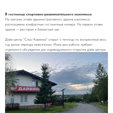
В гостинице спортивно-развлекательного комплекса
На третьем этаже административного здания комплекса
расположены комфортные гостиничные номера. На первом этаже
здания — ресторан и банкетный зал.
Дайв-центр "Спас-Каменка" открыт с пятницы по воскресенье весь
год кроме периода межсезонья. Иные дни работы требуют
отдельного обсуждения для индивидуального открытия дайв-центра.